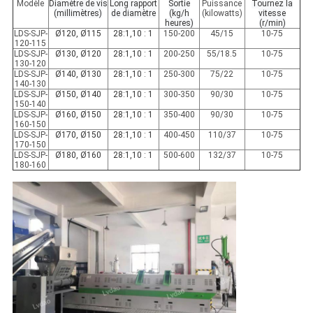
Modèle
Diamètre de vis
Long rapport
Sortie
Puissance
Tournez la
(millimètres)
de diamètre
(kg/h
(kilowatts)
vitesse
heures)
(r/min)
LDS-SJP-
Ø120, Ø115
28:1,10 : 1
150-200
45/15
10-75
120-115
LDS-SJP-
Ø130, Ø120
28:1,10 : 1
200-250
55/18.5
10-75
130-120
LDS-SJP-
Ø140, Ø130
28:1,10 : 1
250-300
75/22
10-75
140-130
LDS-SJP-
Ø150, Ø140
28:1,10 : 1
300-350
90/30
10-75
150-140
LDS-SJP-
Ø160, Ø150
28:1,10 : 1
350-400
90/30
10-75
160-150
LDS-SJP-
Ø170, Ø150
28:1,10 : 1
400-450
110/37
10-75
170-150
LDS-SJP-
Ø180, Ø160
28:1,10 : 1
500-600
132/37
10-75
180-160