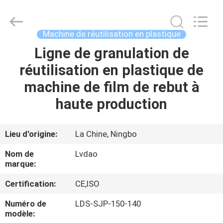
&
RUBBER
MACHINERY
INDUSTRIAL
TRADE
Machine de réutilisation en plastique
CO.,LTD..
All
Ligne de granulation de
MAISON
Rights
Reserved.
Developed
réutilisation en plastique de
by
ECER
PRODUITS
machine de film de rebut à
haute production
AU
SUJET
Lieu d'origine:
La Chine, Ningbo
DE
Nom de
Lvdao
NOUS
marque:
Certification:
CE,ISO
VISITE
Numéro de
LDS-SJP-150-140
D'USINE
modèle: