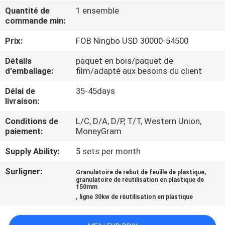
Quantité de
1 ensemble
commande min:
CONTRÔLE
DE
Prix:
FOB Ningbo USD 30000-54500
QUALITÉ
Détails
paquet en bois/paquet de
d'emballage:
film/adapté aux besoins du client
CONTACTEZ-
Délai de
35-45days
livraison:
NOUS
Conditions de
L/C, D/A, D/P, T/T, Western Union,
paiement:
MoneyGram
NOUVELLES
Supply Ability:
5 sets per month
DEMANDEZ
Surligner:
,
Granulatoire de rebut de feuille de plastique
granulatoire de réutilisation en plastique de
UNE
150mm
,
ligne 30kw de réutilisation en plastique
CITATION