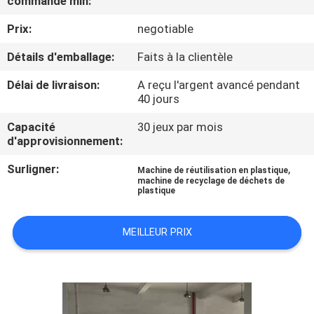
commande min:
Prix:
negotiable
CONTRÔLE
DE
Détails d'emballage:
Faits à la clientèle
QUALITÉ
Délai de livraison:
A reçu l'argent avancé pendant
40 jours
CONTACTEZ-
Capacité
30 jeux par mois
d'approvisionnement:
NOUS
Surligner:
,
Machine de réutilisation en plastique
machine de recyclage de déchets de
NOUVELLES
plastique
MEILLEUR PRIX
DEMANDEZ
UNE
CITATION