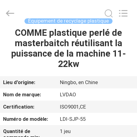
PLASTIC
&
RUBBER
MACHINERY
INDUSTRIAL
Équipement de recyclage plastique
TRADE
CO.,LTD..
All
COMME plastique perlé de
MAISON
Rights
Reserved.
masterbaitch réutilisant la
Developed
by
ECER
PRODUITS
puissance de la machine 11-
22kw
AU
SUJET
Lieu d'origine:
Ningbo, en Chine
DE
Nom de marque:
LVDAO
NOUS
Certification:
ISO9001,CE
Numéro de modèle:
LDI-SJP-55
VISITE
D'USINE
Quantité de
1 jeu