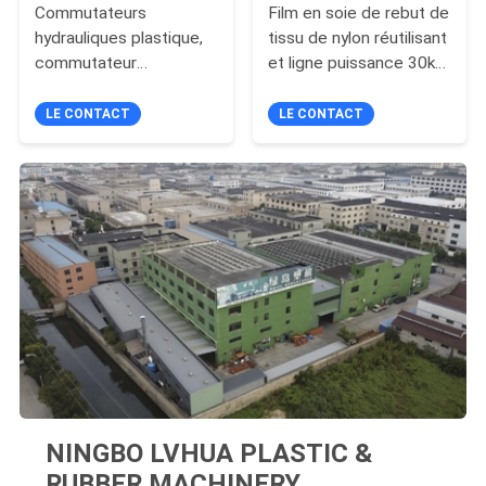
Commutateurs
Film en soie de rebut de
hydrauliques plastique,
tissu de nylon réutilisant
commutateur
et ligne puissance 30kw
automatique de l'écran
de pelletisation de LDT
200*200 d'écran de
LE CONTACT
LE CONTACT
circuit de mise à l'air
libre d'air
NINGBO LVHUA PLASTIC &
RUBBER MACHINERY