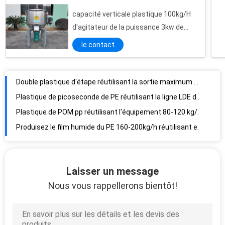
capacité verticale plastique 100kg/H
Double plastique d'étape réutilisant la sortie maximum 450kg/H du PE pp LDD 73 R/Min d'ABS d'équipement
d'agitateur de la puissance 3kw de
mélangeur de la matière 150kg
Plastique de picoseconde de PE réutilisant la ligne LDE de pelletisation en lots principal de couleur d'équipement
le contact
Plastique de POM pp réutilisant l'équipement 80-120 kg/h heures de la puissance 22-37kw ignifuge
Produisez le film humide du PE 160-200kg/h réutilisant et ligne la puissance 45kw de pelletisation de LDF
La vis humide de réutilisation en plastique à haute production du film LDF de PE d'équipement tournent la vitesse 60r/Min
La mousse d'ENV XPS réutilisant et la ligne LDG de pelletisation a produit la puissance de 60-90kg/h 15-5.5kw
Le plastique de mousse d'ENV XPS réutilisant l'équipement 200-250kg/H a produit 560-65r/Min
Ligne rapport de pelletisation de coupeur d'anneau de l'eau de LDPE de diamètre de 28:1 du diamètre LDK φ80mm de vis long.
La ligne chaude LDK 180-200kg/h de pelletisation de coupeur d'anneau de l'eau de HDPE a produit la puissance 55-22kw
Actionnez la ligne chaude sortie de pelletisation de coupeur d'anneau de l'eau du HDPE 110-45kw de LDK 400-500kg/h
Laisser un message
La ligne écumante LDN de pelletisation de la puissance 22kw EVA de PE vissent le diamètre 80mm
Nous vous rappellerons bientôt!
Ligne écumante puissance 18.5kw de pelletisation d'EVA de PE d'EVA de LDN 45-60kg/h
Actionnez la ligne écumante la sortie 80-120kg/h de pelletisation d'EVA de PE de 45kw EVA
Commode pour le changement les ABS de PA de PC verticaux en plastique de machine de granule de coupe de FPB G 80 de couleurs circulent en voiture la puissance 1.5kw