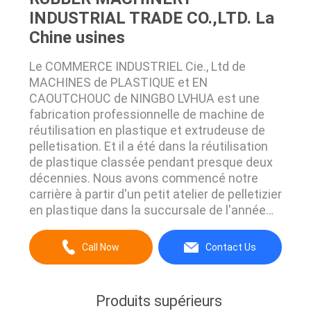
INDUSTRIAL TRADE CO.,LTD. La
Chine usines
Le COMMERCE INDUSTRIEL Cie., Ltd de
MACHINES de PLASTIQUE et EN
CAOUTCHOUC de NINGBO LVHUA est une
fabrication professionnelle de machine de
réutilisation en plastique et extrudeuse de
pelletisation. Et il a été dans la réutilisation
de plastique classée pendant presque deux
décennies. Nous avons commencé notre
carrière à partir d'un petit atelier de pelletizier
en plastique dans la succursale de l'année
1992.Our mise en service le PLASTIQUE de
NINGBO appelé LVHUA en août 2011 et le
Call Now
Contact Us
COMMERCE INDUSTRIEL Cie., site de
MACHINES EN CAOUTCHOUC de LTD.The
couvre une aire de vingt mille mètres carrés...
Produits supérieurs