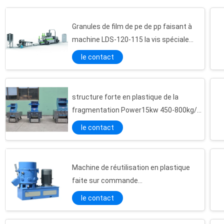
Granules de film de pe de pp faisant à
machine LDS-120-115 la vis spéciale
concevoir
le contact
structure forte en plastique de la
fragmentation Power15kw 450-800kg/H
de machine du broyeur 560r/Min
le contact
Machine de réutilisation en plastique
faite sur commande
2500×1250×1800mm de granulatoire de
le contact
la couleur SUS304 à faible bruit