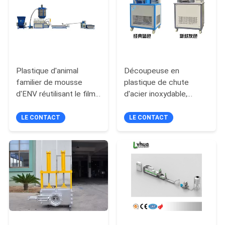
PLAN
DU
SITE
Plastique d'animal
Découpeuse en
PRIVACY
familier de mousse
plastique de chute
POLICY
d'ENV réutilisant le film
d'acier inoxydable,
d'agriculture de kg/h
machine en plastique de
heure de la sortie
coupeur de déchets de
LE CONTACT
LE CONTACT
machine 200-250
moteur de 3,0 kilowatts