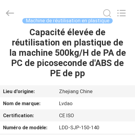
&
RUBBER
MACHINERY
INDUSTRIAL
TRADE
Machine de réutilisation en plastique
CO.,LTD..
All
Capacité élevée de
MAISON
Rights
Reserved.
Developed
réutilisation en plastique de
by
ECER
PRODUITS
la machine 500kg/H de PA de
PC de picoseconde d'ABS de
AU
PE de pp
SUJET
DE
Lieu d'origine:
Zhejiang Chine
NOUS
Nom de marque:
Lvdao
Certification:
CE ISO
VISITE
Numéro de modèle:
LDD-SJP-150-140
D'USINE