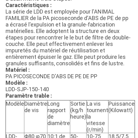
Caractéristiques :
La série de LDD est employée pour l'ANIMAL
FAMILIER de la PA picoseconde d'ABS de PE de pp
a écrasé l'expulsion et la granule-fabrication
matérielles. Elle adoptent la structure en deux
étapes pour rencontrer le le but de filtre de double-
couche. Elle peut effectivement enlever les
impuretés du matériel de réutilisation et
entièrement épuiser le gaz. Elle peut produire les
granules suffisants, consolidés et fins de lustre.
Matériel :
PA PICOSECONDE D'ABS DE PE DE PP
Modèle :
LDD-SJP-150-140
Paramètre trable :
Modèle
Diamètre
Long
Sortie
La vis
Puissance
de vis
rapport
(kg/h
tournent
(Kilowatt)
de
heure)
la
diamètre
vitesse
(r/min)
LDD-
Φ80 φ70
10:1 de
50-
10-75
18.5/7.5