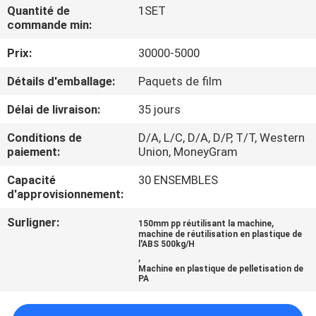
Quantité de
1SET
commande min:
CONTRÔLE
Prix:
30000-5000
DE
QUALITÉ
Détails d'emballage:
Paquets de film
Délai de livraison:
35 jours
CONTACTEZ-
Conditions de
D/A, L/C, D/A, D/P, T/T, Western
NOUS
paiement:
Union, MoneyGram
Capacité
30 ENSEMBLES
NOUVELLES
d'approvisionnement:
Surligner:
,
150mm pp réutilisant la machine
machine de réutilisation en plastique de
DEMANDEZ
l'ABS 500kg/H
,
UNE
Machine en plastique de pelletisation de
PA
CITATION