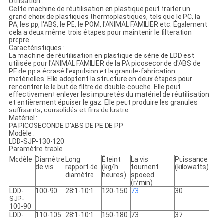
Utilisation :
Cette machine de réutilisation en plastique peut traiter un
grand choix de plastiques thermoplastiques, tels que le PC, la
PA, les pp, l'ABS, le PE, le POM, l'ANIMAL FAMILIER etc. Également
cela a deux même trois étapes pour maintenir le filteration
propre.
Caractéristiques :
La machine de réutilisation en plastique de série de LDD est
utilisée pour l'ANIMAL FAMILIER de la PA picoseconde d'ABS de
PE de pp a écrasé l'expulsion et la granule-fabrication
matérielles. Elle adoptent la structure en deux étapes pour
rencontrer le le but de filtre de double-couche. Elle peut
effectivement enlever les impuretés du matériel de réutilisation
et entièrement épuiser le gaz. Elle peut produire les granules
suffisants, consolidés et fins de lustre.
Matériel :
PA PICOSECONDE D'ABS DE PE DE PP
Modèle :
LDD-SJP-130-120
Paramètre trable
Modèle
Diamètre
Long
Éteint
La vis
Puissance
de vis.
rapport de
(kg/h
tournent
(kilowatts)
diamètre
heures)
spoeed
(r/min)
LDD-
100-90
28:1-10:1
120-150
73
30
SJP-
100-90
LDD-
110-105
28:1-10:1
150-180
73
37