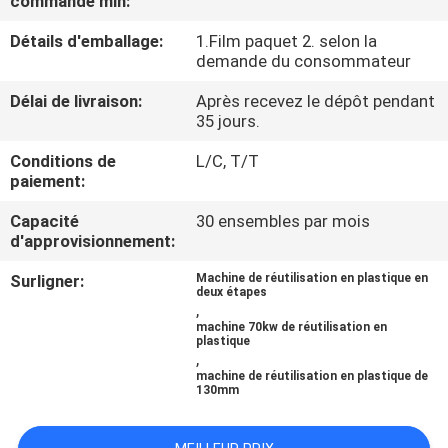
commande min:
Détails d'emballage:
1.Film paquet 2. selon la
CONTRÔLE
demande du consommateur
DE
Délai de livraison:
Après recevez le dépôt pendant
QUALITÉ
35 jours.
Conditions de
L/C, T/T
CONTACTEZ-
paiement:
NOUS
Capacité
30 ensembles par mois
d'approvisionnement:
NOUVELLES
Surligner:
Machine de réutilisation en plastique en
deux étapes
,
machine 70kw de réutilisation en
DEMANDEZ
plastique
,
UNE
machine de réutilisation en plastique de
130mm
CITATION