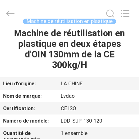
RUBBER
MACHINERY
INDUSTRIAL
TRADE
CO.,LTD..
Machine de réutilisation en plastique
All
Rights
Reserved.
Machine de réutilisation en
MAISON
Developed
by
plastique en deux étapes
ECER
PRODUITS
d'OIN 130mm de la CE
300kg/H
AU
SUJET
Lieu d'origine:
LA CHINE
DE
Nom de marque:
Lvdao
NOUS
Certification:
CE ISO
Numéro de modèle:
LDD-SJP-130-120
VISITE
D'USINE
Quantité de
1 ensemble