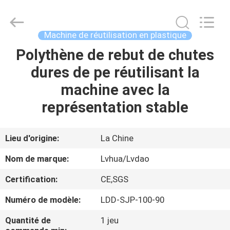
RUBBER
MACHINERY
INDUSTRIAL
TRADE
CO.,LTD..
Machine de réutilisation en plastique
All
Rights
Reserved.
Polythène de rebut de chutes
MAISON
Developed
by
dures de pe réutilisant la
ECER
PRODUITS
machine avec la
représentation stable
AU
SUJET
Lieu d'origine:
La Chine
DE
Nom de marque:
Lvhua/Lvdao
NOUS
Certification:
CE,SGS
Numéro de modèle:
LDD-SJP-100-90
VISITE
D'USINE
Quantité de
1 jeu