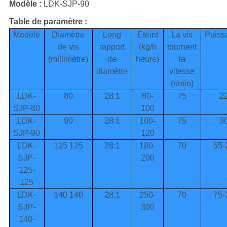
Modèle :
LDK-SJP-90
Table de paramètre :
Modèle
Diamètre
Long
Éteint
La vis
Puiss
de vis
rapport
(kg/h
tournent
(millimètre)
de
heure)
la
diamètre
vitesse
(r/min)
LDK-
80
28:1
80-
75
2
SJP-80
100
LDK-
90
28:1
100-
75
3
SJP-90
120
LDK-
125 125
28:1
180-
70
55-
SJP-
200
125-
125
LDK-
140 140
28:1
250-
70
75-
SJP-
300
140-