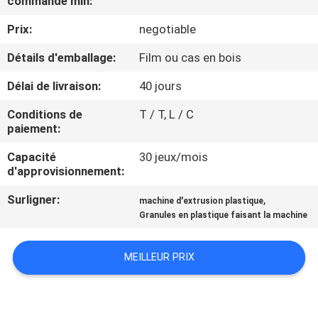
commande min:
Prix:
negotiable
CONTRÔLE
DE
Détails d'emballage:
Film ou cas en bois
QUALITÉ
Délai de livraison:
40 jours
Conditions de
T / T, L / C
CONTACTEZ-
paiement:
NOUS
Capacité
30 jeux/mois
d'approvisionnement:
NOUVELLES
Surligner:
,
machine d'extrusion plastique
Granules en plastique faisant la machine
DEMANDEZ
MEILLEUR PRIX
UNE
CITATION