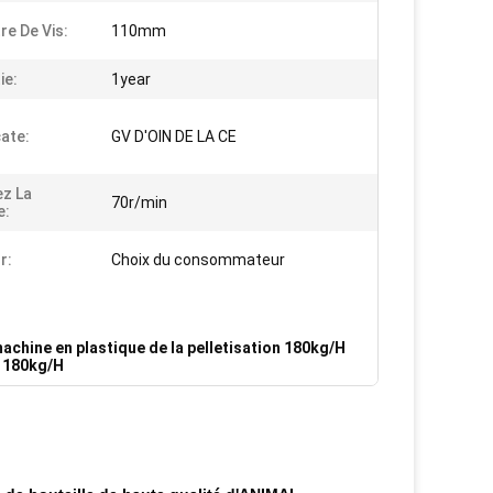
re De Vis:
110mm
ie:
1year
cate:
GV D'OIN DE LA CE
z La
70r/min
e:
r:
Choix du consommateur
achine en plastique de la pelletisation 180kg/H
R 180kg/H