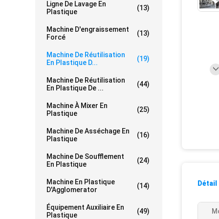
Ligne De Lavage En
(13)
Plastique
Machine D'engraissement
(13)
Forcé
Machine De Réutilisation
(19)
En Plastique D...
Machine De Réutilisation
(44)
En Plastique De ...
Machine À Mixer En
(25)
Plastique
Machine De Asséchage En
(16)
Plastique
Machine De Soufflement
(24)
En Plastique
Machine En Plastique
Détail
(14)
D'Agglomerator
Équipement Auxiliaire En
(49)
M
Plastique