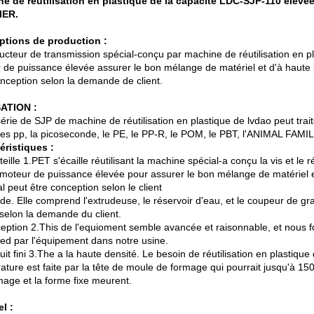
e de réutilisation en plastique de la capacité LDC-SJP-110 élevé
IER.
ptions de production :
ucteur de transmission spécial-conçu par machine de réutilisation en pl
 de puissance élevée assurer le bon mélange de matériel et d'à haute 
onception selon la demande de client.
SATION :
érie de SJP de machine de réutilisation en plastique de lvdao peut trait
 les pp, la picoseconde, le PE, le PP-R, le POM, le PBT, l'ANIMAL FAMIL
éristiques :
eille 1.PET s'écaille réutilisant la machine spécial-a conçu la vis et l
 moteur de puissance élevée pour assurer le bon mélange de matériel 
al peut être conception selon le client
e. Elle comprend l'extrudeuse, le réservoir d'eau, et le coupeur de gra
 selon la demande du client.
eption 2.This de l'equioment semble avancée et raisonnable, et nous fou
ed par l'équipement dans notre usine.
uit fini 3.The a la haute densité. Le besoin de réutilisation en plastiq
ature est faite par la tête de moule de formage qui pourrait jusqu'à 150
mage et la forme fixe meurent.
el :