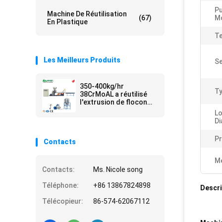
Pu
Machine De Réutilisation
(67)
M
En Plastique
Te
Les Meilleurs Produits
Se
350-400kg/hr
Ty
38CrMoAL a réutilisé
l'extrusion de flocon
de bouteille de
Lo
boissons d'animal
Di
familier et la ligne de
granulage
Pr
Contacts
Me
Contacts:
Ms. Nicole song
Téléphone:
+86 13867824898
Descri
Télécopieur:
86-574-62067112