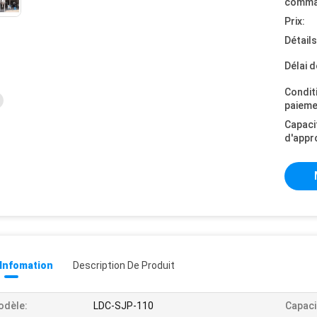
comma
Prix:
Détail
Délai d
Condit
paieme
Capaci
d'appr
 Infomation
Description De Produit
odèle:
LDC-SJP-110
Capaci