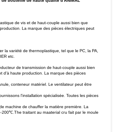
e de bouteille de haute qualité d'ANIMAL
astique de vis et de haut-couple aussi bien que
production. La marque des pièces électriques peut
er la variété de thermoplastique, tel que le PC, la PA,
IER etc.
e réducteur de transmission de haut-couple aussi bien
et d'à haute production. La marque des pièces
nule, conteneur matériel. Le ventilateur peut être
rnissons l'installation spécialisée. Toutes les pièces
ue de machine de chauffer la matière première. La
-200℃.The traitant au maaterial cru fait par le moule