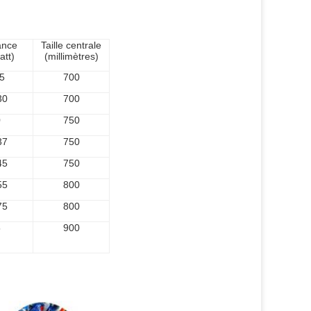
ance
Taille centrale
att)
(millimètres)
5
700
30
700
0
750
37
750
45
750
55
800
75
800
5
900