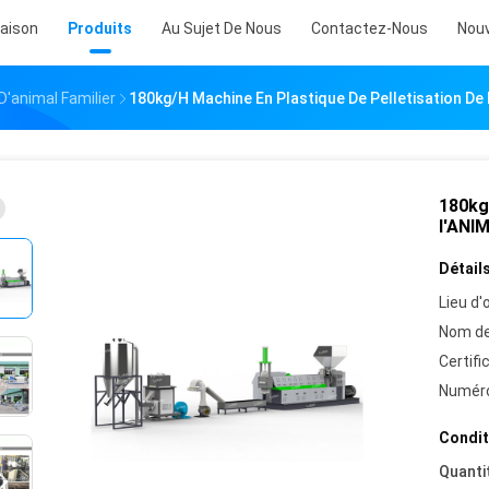
aison
Produits
Au Sujet De Nous
Contactez-Nous
Nouv
D'animal Familier
180kg/H Machine En Plastique De Pelletisation De
180kg/
l'ANI
Détails
Lieu d'o
Nom de
Certifi
Numéro
Condit
Quanti