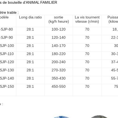
s de bouteille d'ANIMAL FAMILIER
tre trable :
odèle
Long dia.ratio
sortie
La vis tournent
Puiss
(kg/h heure)
vitesse (r/min)
(kilow
-SJP-80
28:1
100-120
70
18,
-SJP-90
28:1
120-140
70
22-
SJP-100
28:1
140-170
70
3
SJP-110
28:1
180-220
70
30-
SJP-120
28:1
200-240
70
37-
SJP-130
28:1
270-320
70
45-
SJP-140
28:1
350-430
70
55-
SJP-150
28:1
450-550
70
7
 :