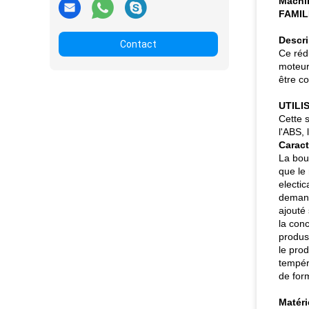
Machin
FAMIL
Descri
Contact
Ce réd
moteur
être c
UTILI
Cette s
l'ABS,
Caract
La bout
que le
electic
demand
ajouté
la conc
produs
le prod
tempér
de for
Matéri