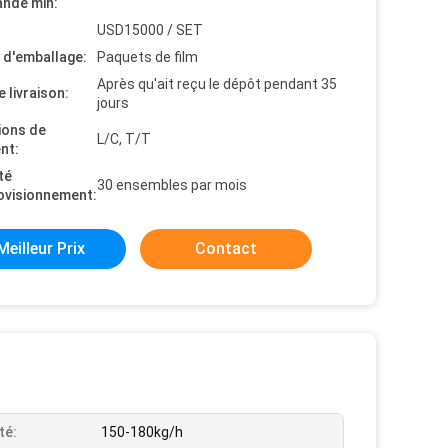
nde min:
USD15000 / SET
s d'emballage:
Paquets de film
Après qu'ait reçu le dépôt pendant 35
e livraison:
jours
ions de
L/C, T/T
nt:
té
30 ensembles par mois
ovisionnement:
Meilleur Prix
Contact
té:
150-180kg/h