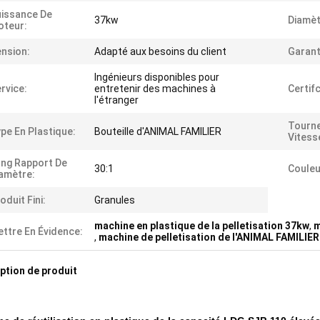
issance De
37kw
Diamèt
oteur:
nsion:
Adapté aux besoins du client
Garant
Ingénieurs disponibles pour
rvice:
entretenir des machines à
Certif
l'étranger
Tourne
pe En Plastique:
Bouteille d'ANIMAL FAMILIER
Vitess
ng Rapport De
30:1
Couleu
amètre:
oduit Fini:
Granules
machine en plastique de la pelletisation 37kw
,
m
ttre En Évidence:
,
machine de pelletisation de l'ANIMAL FAMILIE
ption de produit