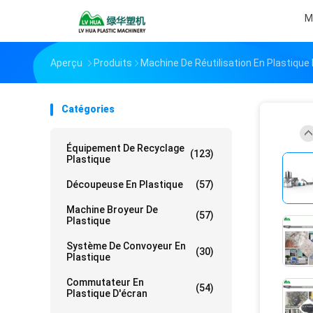
M
Aperçu
Produits
Machine De Réutilisation En Plastique 
Catégories
Équipement De Recyclage
(123)
Plastique
Découpeuse En Plastique
(57)
Machine Broyeur De
(57)
Plastique
Système De Convoyeur En
(30)
Plastique
Commutateur En
(54)
Plastique D'écran