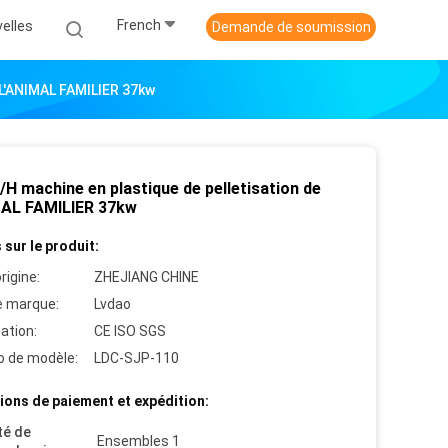
French
elles
Demande de soumission
 L'ANIMAL FAMILIER 37kw
H machine en plastique de pelletisation de
MAL FAMILIER 37kw
 sur le produit:
rigine:
ZHEJIANG CHINE
 marque:
Lvdao
cation:
CE ISO SGS
 de modèle:
LDC-SJP-110
ions de paiement et expédition:
té de
Ensembles 1