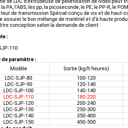
rie de LDC d'extrudeuse de pelletisation de lvdao peut tr
, la PA, l'ABS, les pp, la picoseconde, le PE, le PP-R, le P
teur de transmission Spécial-conçu de vis et de haut-c
e assurer le bon mélange de matériel et d'à haute produ
être conception selon la demande de client.
le :
SJP-110
 de paramètre :
Modèle
Sortie (kg/h heures)
LDC-SJP-80
100-120
LDC-SJP-90
120-140
LDC-SJP-100
140-140
LDC-SJP-110
180-220
LDC-SJP-120
200-240
LDC-SJP-130
250-300
LDC-SJP-140
350-400
LDC-SJP-150
450-500