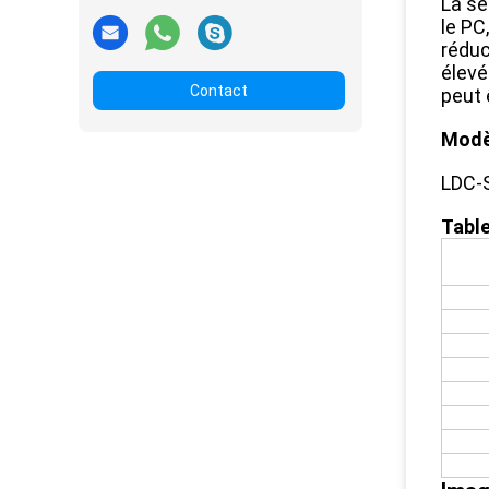
La sé
le PC
réduc
élevé
Contact
peut 
Modè
LDC-
Table