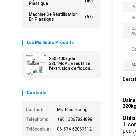
(49)
Plastique
Pu
Machine De Réutilisation
(67)
So
En Plastique
Ca
Au
Les Meilleurs Produits
Co
350-400kg/hr
38CrMoAL a réutilisé
Me
l'extrusion de flocon
de bouteille de
boissons d'animal
Descri
familier et la ligne de
granulage
Contacts
Usine 
220kg
Contacts:
Ms. Nicole song
Utilis
Téléphone:
+86 13867824898
Il co
Télécopieur:
86-574-62067112
peut 