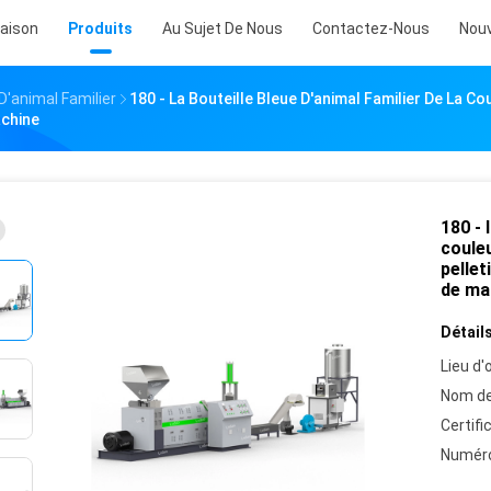
aison
Produits
Au Sujet De Nous
Contactez-Nous
Nouv
D'animal Familier
180 - La Bouteille Bleue D'animal Familier De La Co
achine
180 - 
couleu
pellet
de ma
Détails
Lieu d'o
Nom de
Certifi
Numéro