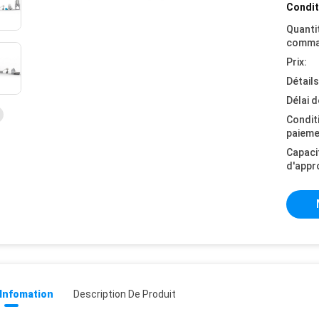
Condit
Quanti
comma
Prix:
Détail
Délai d
Condit
paieme
Capaci
d'appr
 Infomation
Description De Produit