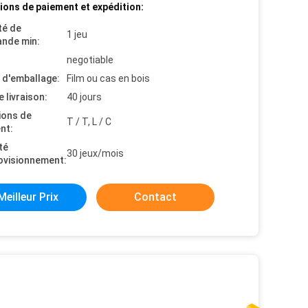
ions de paiement et expédition:
té de
1 jeu
nde min:
negotiable
s d'emballage:
Film ou cas en bois
e livraison:
40 jours
ions de
T / T, L / C
nt:
té
30 jeux/mois
ovisionnement:
Meilleur Prix
Contact