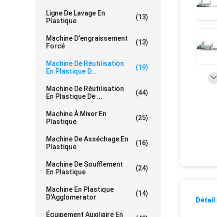
Ligne De Lavage En
(13)
Plastique
Machine D'engraissement
(13)
Forcé
Machine De Réutilisation
(19)
En Plastique D...
Machine De Réutilisation
(44)
En Plastique De ...
Machine À Mixer En
(25)
Plastique
Machine De Asséchage En
(16)
Plastique
Machine De Soufflement
(24)
En Plastique
Machine En Plastique
(14)
D'Agglomerator
Détail
Équipement Auxiliaire En