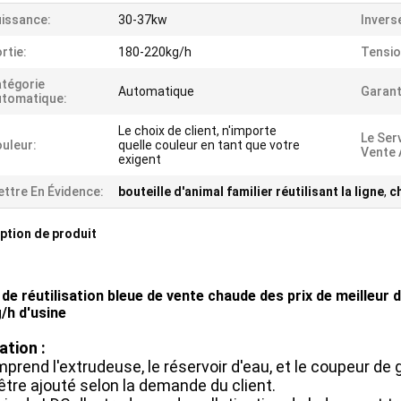
issance:
30-37kw
Invers
rtie:
180-220kg/h
Tensio
tégorie
Automatique
Garant
tomatique:
Le choix de client, n'importe
Le Ser
uleur:
quelle couleur en tant que votre
Vente 
exigent
ttre En Évidence:
bouteille d'animal familier réutilisant la ligne
,
c
ption de produit
de réutilisation bleue de vente chaude des prix de meilleur d
/h d'usine
ation :
mprend l'extrudeuse, le réservoir d'eau, et le coupeur de 
être ajouté selon la demande du client.