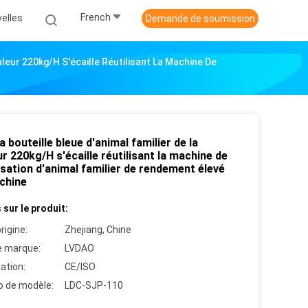
French
elles
Demande de soumission
uleur 220kg/H S'écaille Réutilisant La Machine De
la bouteille bleue d'animal familier de la
r 220kg/H s'écaille réutilisant la machine de
isation d'animal familier de rendement élevé
chine
 sur le produit:
rigine:
Zhejiang, Chine
 marque:
LVDAO
cation:
CE/ISO
 de modèle:
LDC-SJP-110