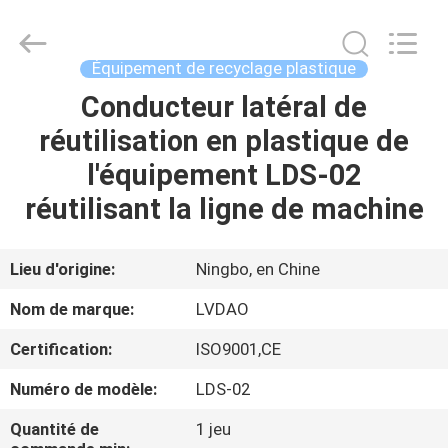
&
RUBBER
MACHINERY
INDUSTRIAL
TRADE
Équipement de recyclage plastique
CO.,LTD..
All
Rights
Conducteur latéral de
MAISON
Reserved.
Developed
réutilisation en plastique de
by
ECER
PRODUITS
l'équipement LDS-02
réutilisant la ligne de machine
AU
SUJET
Lieu d'origine:
Ningbo, en Chine
DE
Nom de marque:
LVDAO
NOUS
Certification:
ISO9001,CE
Numéro de modèle:
LDS-02
VISITE
D'USINE
Quantité de
1 jeu