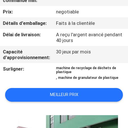
commande min:
Prix:
negotiable
CONTRÔLE
DE
Détails d'emballage:
Faits à la clientèle
QUALITÉ
Délai de livraison:
A reçu l'argent avancé pendant
40 jours
CONTACTEZ-
Capacité
30 jeux par mois
d'approvisionnement:
NOUS
Surligner:
machine de recyclage de déchets de
plastique
,
NOUVELLES
machine de granulateur de plastique
MEILLEUR PRIX
DEMANDEZ
UNE
CITATION