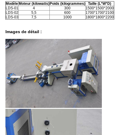
Modèle
Moteur (kilowatts)
Poids (kilogrammes)
Taille (L*W*D)
LDS-01
4
300
1500*1500*2000
LDS-02
5,5
600
1700*1700*2100
LDS-03
7,5
1000
1800*1800*2200
Images de détail :