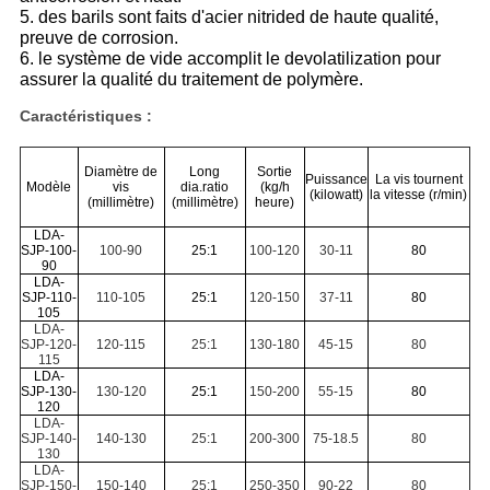
5. des barils sont faits d'acier nitrided de haute qualité,
preuve de corrosion.
6. le système de vide accomplit le devolatilization pour
assurer la qualité du traitement de polymère.
Caractéristiques :
Diamètre de
Long
Sortie
Puissance
La vis tournent
Modèle
vis
dia.ratio
(kg/h
(kilowatt)
la vitesse (r/min)
(millimètre)
(millimètre)
heure)
LDA-
SJP-100-
100-90
25:1
100-120
30-11
80
90
LDA-
SJP-110-
110-105
25:1
120-150
37-11
80
105
LDA-
SJP-120-
120-115
25:1
130-180
45-15
80
115
LDA-
SJP-130-
130-120
25:1
150-200
55-15
80
120
LDA-
SJP-140-
140-130
25:1
200-300
75-18.5
80
130
LDA-
SJP-150-
150-140
25:1
250-350
90-22
80