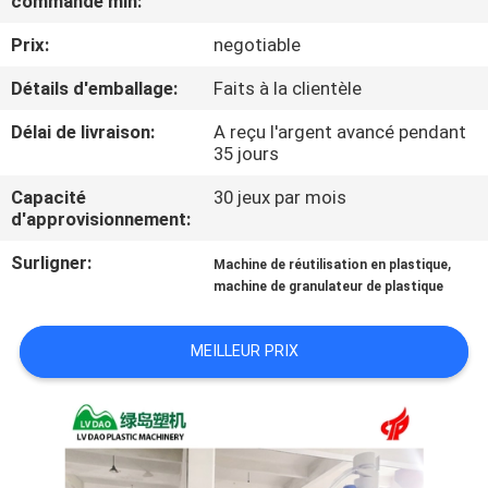
commande min:
Prix:
negotiable
CONTRÔLE
DE
Détails d'emballage:
Faits à la clientèle
QUALITÉ
Délai de livraison:
A reçu l'argent avancé pendant
35 jours
CONTACTEZ-
Capacité
30 jeux par mois
d'approvisionnement:
NOUS
Surligner:
,
Machine de réutilisation en plastique
machine de granulateur de plastique
NOUVELLES
MEILLEUR PRIX
DEMANDEZ
UNE
CITATION