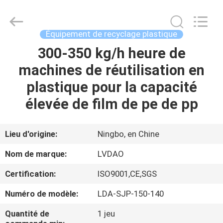
&
RUBBER
MACHINERY
INDUSTRIAL
TRADE
Équipement de recyclage plastique
CO.,LTD..
All
Rights
300-350 kg/h heure de
MAISON
Reserved.
Developed
machines de réutilisation en
by
ECER
PRODUITS
plastique pour la capacité
élevée de film de pe de pp
AU
SUJET
Lieu d'origine:
Ningbo, en Chine
DE
Nom de marque:
LVDAO
NOUS
Certification:
ISO9001,CE,SGS
Numéro de modèle:
LDA-SJP-150-140
VISITE
D'USINE
Quantité de
1 jeu