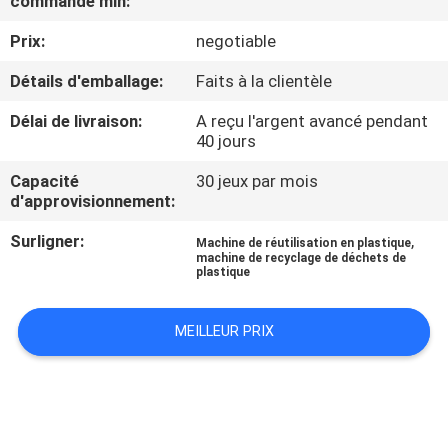
commande min:
Prix:
negotiable
CONTRÔLE
DE
Détails d'emballage:
Faits à la clientèle
QUALITÉ
Délai de livraison:
A reçu l'argent avancé pendant
40 jours
CONTACTEZ-
Capacité
30 jeux par mois
d'approvisionnement:
NOUS
Surligner:
,
Machine de réutilisation en plastique
machine de recyclage de déchets de
NOUVELLES
plastique
MEILLEUR PRIX
DEMANDEZ
UNE
CITATION