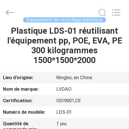
&
RUBBER
MACHINERY
INDUSTRIAL
TRADE
Équipement de recyclage plastique
CO.,LTD..
All
Rights
Plastique LDS-01 réutilisant
MAISON
Reserved.
Developed
l'équipement pp, POE, EVA, PE
by
ECER
PRODUITS
300 kilogrammes
1500*1500*2000
AU
SUJET
Lieu d'origine:
Ningbo, en Chine
DE
Nom de marque:
LVDAO
NOUS
Certification:
ISO9001,CE
Numéro de modèle:
LDS-01
VISITE
D'USINE
Quantité de
1 jeu