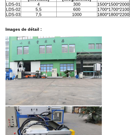
LDS-01
4
300
1500*1500*2000
LDS-02
5,5
600
1700*1700*2100
LDS-03
7,5
1000
1800*1800*2200
Images de détail :