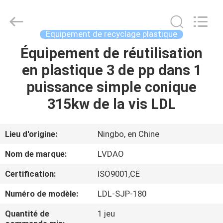
PLASTIC
&
RUBBER
MACHINERY
INDUSTRIAL
Équipement de recyclage plastique
TRADE
CO.,LTD..
All
Équipement de réutilisation
MAISON
Rights
Reserved.
en plastique 3 de pp dans 1
Developed
by
ECER
PRODUITS
puissance simple conique
315kw de la vis LDL
AU
SUJET
Lieu d'origine:
Ningbo, en Chine
DE
Nom de marque:
LVDAO
NOUS
Certification:
ISO9001,CE
Numéro de modèle:
LDL-SJP-180
VISITE
D'USINE
Quantité de
1 jeu