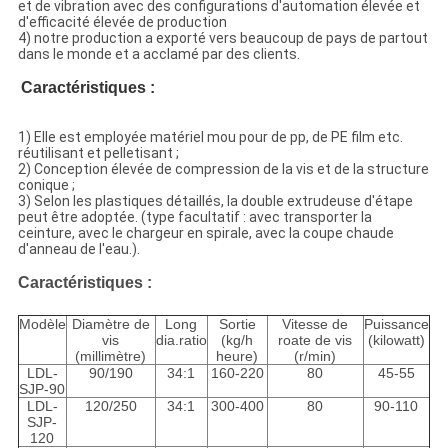
et de vibration avec des configurations d'automation élevée et
d'efficacité élevée de production
4) notre production a exporté vers beaucoup de pays de partout
dans le monde et a acclamé par des clients.
Caractéristiques :
1) Elle est employée matériel mou pour de pp, de PE film etc.
réutilisant et pelletisant ;
2) Conception élevée de compression de la vis et de la structure
conique ;
3) Selon les plastiques détaillés, la double extrudeuse d'étape
peut être adoptée. (type facultatif : avec transporter la
ceinture, avec le chargeur en spirale, avec la coupe chaude
d'anneau de l'eau.).
Caractéristiques :
Modèle
Diamètre de
Long
Sortie
Vitesse de
Puissance
vis
dia.ratio
(kg/h
roate de vis
(kilowatt)
(millimètre)
heure)
(r/min)
LDL-
90/190
34:1
160-220
80
45-55
SJP-90
LDL-
120/250
34:1
300-400
80
90-110
SJP-
120