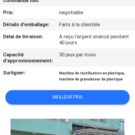
commande min:
Prix:
negotiable
CONTRÔLE
DE
Détails d'emballage:
Faits à la clientèle
QUALITÉ
Délai de livraison:
A reçu l'argent avancé pendant
40 jours
CONTACTEZ-
Capacité
30 jeux par mois
d'approvisionnement:
NOUS
Surligner:
,
Machine de réutilisation en plastique
machine de granulateur de plastique
NOUVELLES
MEILLEUR PRIX
DEMANDEZ
UNE
CITATION