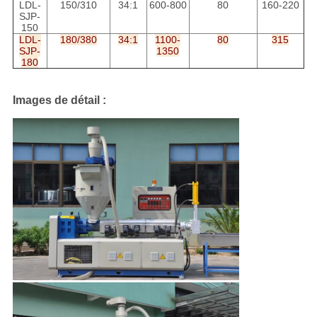
LDL-
150/310
34:1
600-800
80
160-220
SJP-
150
LDL-
180/380
34:1
1100-
80
315
SJP-
1350
180
Images de détail :