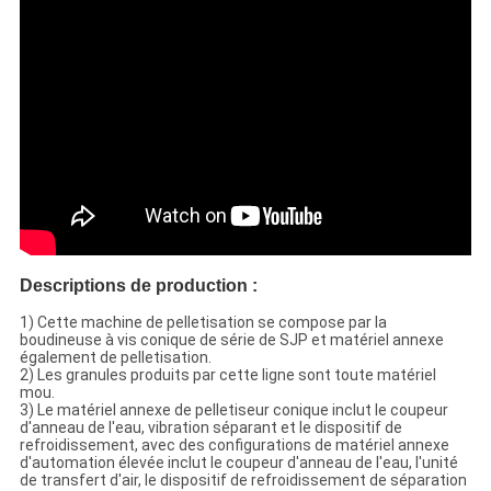
Descriptions de production :
1) Cette machine de pelletisation se compose par la
boudineuse à vis conique de série de SJP et matériel annexe
également de pelletisation.
2) Les granules produits par cette ligne sont toute matériel
mou.
3) Le matériel annexe de pelletiseur conique inclut le coupeur
d'anneau de l'eau, vibration séparant et le dispositif de
refroidissement, avec des configurations de matériel annexe
d'automation élevée inclut le coupeur d'anneau de l'eau, l'unité
de transfert d'air, le dispositif de refroidissement de séparation