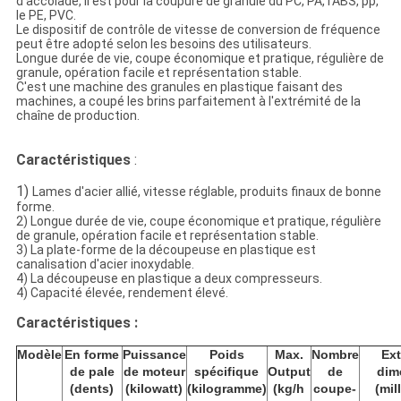
d'accolade, il est pour la coupure de granule du PC, PA, l'ABS, pp,
le PE, PVC.
Le dispositif de contrôle de vitesse de conversion de fréquence
peut être adopté selon les besoins des utilisateurs.
Longue durée de vie, coupe économique et pratique, régulière de
granule, opération facile et représentation stable.
C'est une machine des granules en plastique faisant des
machines, a coupé les brins parfaitement à l'extrémité de la
chaîne de production.
Caractéristiques
:
1)
Lames d'acier allié, vitesse réglable, produits finaux de bonne
forme.
2) Longue durée de vie, coupe économique et pratique, régulière
de granule, opération facile et représentation stable.
3) La plate-forme de la découpeuse en plastique est
canalisation d'acier inoxydable.
4) La découpeuse en plastique a deux compresseurs.
4) Capacité élevée, rendement élevé.
Caractéristiques :
Modèle
En forme
Puissance
Poids
Max.
Nombre
Ext
de pale
de moteur
spécifique
Output
de
dim
(dents)
(kilowatt)
(kilogramme)
(kg/h
coupe-
(mil