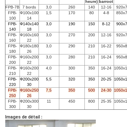
heure)
barroot
FPB-7B
7 bords
3,0
260
140
12-16
920x
FPB-
Φ100x100
1,5
170
80
4-8
850x
100
14
FPB-
Φ140x140
3,0
190
150
8-12
900x
140
18
FPB-
Φ160x160
3,0
270
200
12-16
920x
160
22
FPB-
Φ180x180
3,0
290
210
16-22
950x
180
26
FPB-
Φ160x200
3,0
280
210
16-24
950x
200
22
FPB-
Φ160x200
4,0
300
350
16-24
1050x
210
22
FPB-
Φ200x200
5,5
320
350
20-25
1050x
220
30
FPB-
Φ160x250
7,5
350
500
24-30
1050x
250
26
FPB-
Φ200x300
11
450
800
25-35
1050x
300
30
Images de détail :