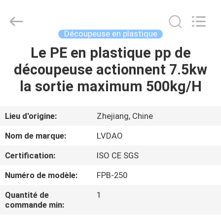
&
RUBBER
MACHINERY
INDUSTRIAL
TRADE
Découpeuse en plastique
CO.,LTD..
All
Rights
Le PE en plastique pp de
MAISON
Reserved.
Developed
découpeuse actionnent 7.5kw
by
ECER
PRODUITS
la sortie maximum 500kg/H
AU
Lieu d'origine:
Zhejiang, Chine
SUJET
Nom de marque:
LVDAO
DE
Certification:
ISO CE SGS
NOUS
Numéro de modèle:
FPB-250
VISITE
Quantité de
1
commande min:
D'USINE