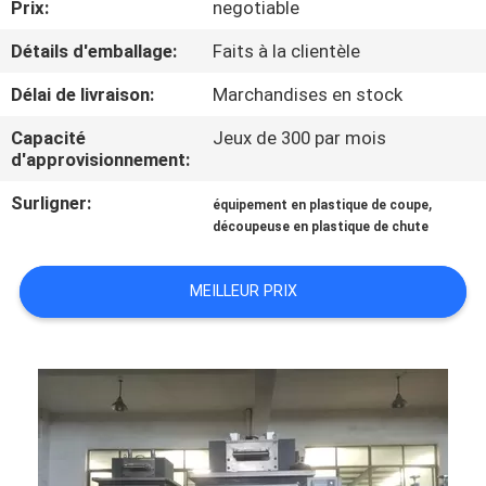
Prix:
negotiable
CONTRÔLE
Détails d'emballage:
Faits à la clientèle
DE
Délai de livraison:
Marchandises en stock
QUALITÉ
Capacité
Jeux de 300 par mois
d'approvisionnement:
CONTACTEZ-
Surligner:
,
équipement en plastique de coupe
NOUS
découpeuse en plastique de chute
MEILLEUR PRIX
NOUVELLES
DEMANDEZ
UNE
CITATION