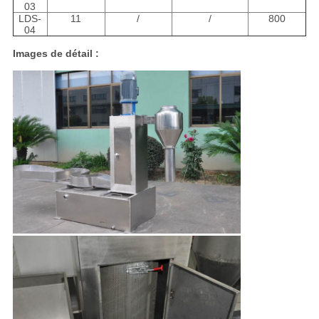
03
LDS-
11
/
/
800
04
Images de détail :