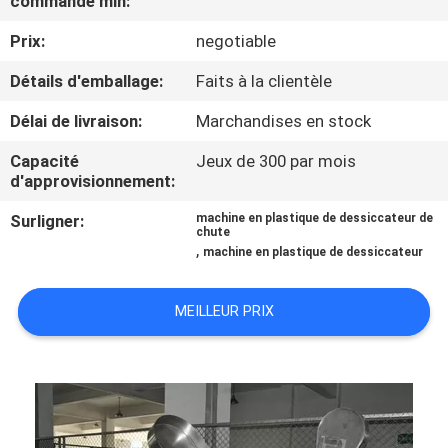
commande min:
Prix:
negotiable
CONTRÔLE
DE
Détails d'emballage:
Faits à la clientèle
QUALITÉ
Délai de livraison:
Marchandises en stock
Capacité
Jeux de 300 par mois
CONTACTEZ-
d'approvisionnement:
NOUS
Surligner:
machine en plastique de dessiccateur de
chute
,
machine en plastique de dessiccateur
NOUVELLES
MEILLEUR PRIX
DEMANDEZ
UNE
CITATION