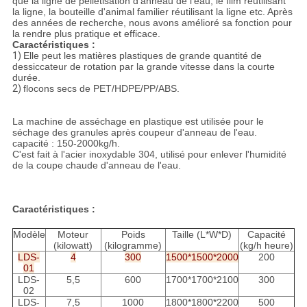
que la ligne de pelletisation d'anneau de l'eau, le film réutilisant
la ligne, la bouteille d'animal familier réutilisant la ligne etc. Après
des années de recherche, nous avons amélioré sa fonction pour
la rendre plus pratique et efficace.
Caractéristiques :
1)
Elle peut les matières plastiques de grande quantité de
dessiccateur de rotation par la grande vitesse dans la courte
durée.
2)
flocons secs de PET/HDPE/PP/ABS.
La machine de asséchage en plastique est utilisée pour le
séchage des granules après coupeur d'anneau de l'eau.
capacité : 150-2000kg/h.
C'est fait à l'acier inoxydable 304, utilisé pour enlever l'humidité
de la coupe chaude d'anneau de l'eau.
Caractéristiques :
Modèle
Moteur
Poids
Taille (L*W*D)
Capacité
(kilowatt)
(kilogramme)
(kg/h heure)
LDS-
4
300
1500*1500*2000
200
01
LDS-
5,5
600
1700*1700*2100
300
02
LDS-
7,5
1000
1800*1800*2200
500