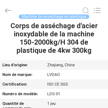
RUBBER
MACHINERY
INDUSTRIAL
TRADE
CO.,LTD..
Machine de asséchage en plastique
All
Rights
Corps de asséchage d'acier
MAISON
Reserved.
Developed
by
inoxydable de la machine
ECER
PRODUITS
150-2000kg/H 304 de
plastique de 4kw 300kg
AU
SUJET
Lieu d'origine:
Zhejiang, Chine
DE
Nom de marque:
LVDAO
NOUS
Certification:
ISO CE SGS
Numéro de modèle:
LDS-01
VISITE
D'USINE
Quantité de
1 jeu