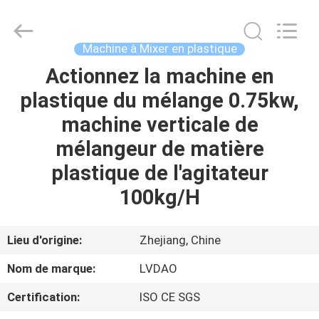
RUBBER
MACHINERY
INDUSTRIAL
TRADE
CO.,LTD..
Machine à Mixer en plastique
All
Rights
Actionnez la machine en
MAISON
Reserved.
Developed
by
plastique du mélange 0.75kw,
ECER
PRODUITS
machine verticale de
mélangeur de matière
AU
plastique de l'agitateur
SUJET
100kg/H
DE
NOUS
Lieu d'origine:
Zhejiang, Chine
Nom de marque:
LVDAO
VISITE
Certification:
ISO CE SGS
D'USINE