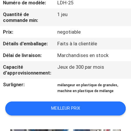
Numéro de modèle:
LDH-25
CONTRÔLE
Quantité de
1 jeu
commande min:
DE
Prix:
negotiable
QUALITÉ
Détails d'emballage:
Faits à la clientèle
CONTACTEZ-
Délai de livraison:
Marchandises en stock
NOUS
Capacité
Jeux de 300 par mois
d'approvisionnement:
NOUVELLES
Surligner:
,
mélangeur en plastique de granules
machine en plastique de mélange
DEMANDEZ
UNE
MEILLEUR PRIX
CITATION