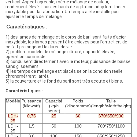
vertical. Aspect agréable, même mélange de couleur,
rendement élevé. Tous les barils de agitation adoptent l'acier
inoxydable pour la fabrication. Un temps a été installé pour
ajuster le temps de mélange.
Caractéristiques :
1) des lames de mélange et le corps de baril sont faits d'acier
inoxydable, les lames peuvent être enlevés pour l'entretien, de
ce fait prolongeant la durée de vie.
2) profilent modeler le mélange clôturé, capacité élevée,
opération commode.
3) conduisent directement avec le moteur, puissance de baisse
sans glissement.
4) les temps de mélange est placés selon la condition réelle,
chronométrant l'arrêt.
5) la couverture et le fond du baril sont très accute et biens.
Caractéristiques :
Modèle
Puissance
Capacité
Poids
Taille
(kilowatt)
(kg/h
(kilogramme)
(length*width*height)
heure)
LDH-
0,75
25
60
670*550*900
25
LDH-
1,5
50
100
700*750*1100
25
LDH-
3,0
100
150
850*950*1250