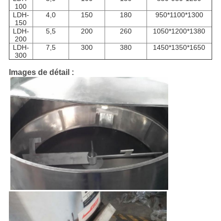
100
LDH-
4,0
150
180
950*1100*1300
150
LDH-
5,5
200
260
1050*1200*1380
200
LDH-
7,5
300
380
1450*1350*1650
300
Images de détail :