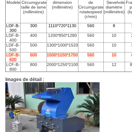
Modèle
Circumgyrate
dimension
de
Sievehole
Fr
taille de lame
(millimètre)
Circumgyrate
diamètre
p
(millimètre)
rotatespeed
(millimètre)
(k
(r/min)
LDF-B-
300
1110*720*1130
560
8
300
LDF-B-
400
1200*850*1280
560
10
400
LDF-B-
500
1300*1000*1520
560
10
500
LDF-B-
600
1500*1150*1750
560
10
600
LCF-B-
800
2000*1250*2100
560
12
800
Images de détail :