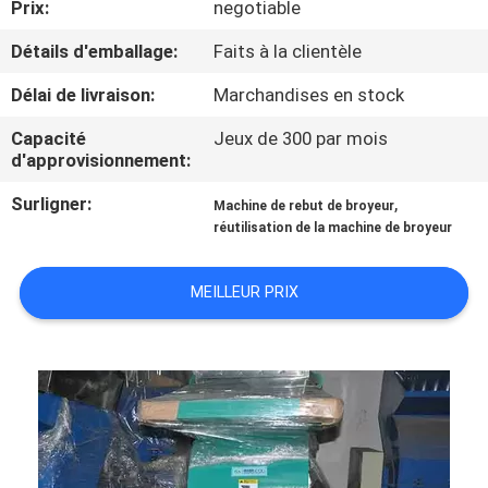
Prix:
negotiable
CONTRÔLE
Détails d'emballage:
Faits à la clientèle
DE
Délai de livraison:
Marchandises en stock
QUALITÉ
Capacité
Jeux de 300 par mois
d'approvisionnement:
CONTACTEZ-
Surligner:
,
Machine de rebut de broyeur
NOUS
réutilisation de la machine de broyeur
MEILLEUR PRIX
NOUVELLES
DEMANDEZ
UNE
CITATION