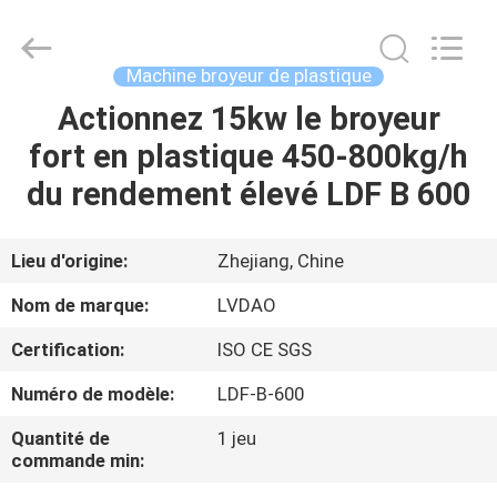
RUBBER
MACHINERY
INDUSTRIAL
TRADE
CO.,LTD..
Machine broyeur de plastique
All
Rights
Reserved.
Actionnez 15kw le broyeur
MAISON
Developed
by
fort en plastique 450-800kg/h
ECER
PRODUITS
du rendement élevé LDF B 600
AU
Lieu d'origine:
Zhejiang, Chine
SUJET
Nom de marque:
LVDAO
DE
Certification:
ISO CE SGS
NOUS
Numéro de modèle:
LDF-B-600
VISITE
Quantité de
1 jeu
commande min:
D'USINE